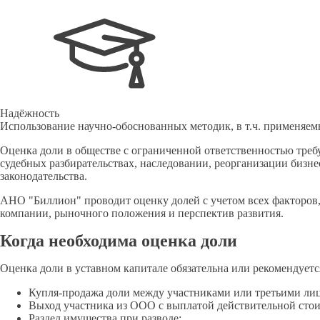
Надёжность
Использование научно-обоснованных методик, в т.ч. применяемы
Оценка доли в обществе с ограниченной ответственностью треб
судебных разбирательствах, наследовании, реорганизации бизн
законодательства.
АНО "Биллион" проводит оценку долей с учетом всех факторов,
компании, рыночного положения и перспектив развития.
Когда необходима оценка доли
Оценка доли в уставном капитале обязательна или рекомендуетс
Купля-продажа доли между участниками или третьими ли
Выход участника из ООО с выплатой действительной стои
Раздел имущества при разводе;