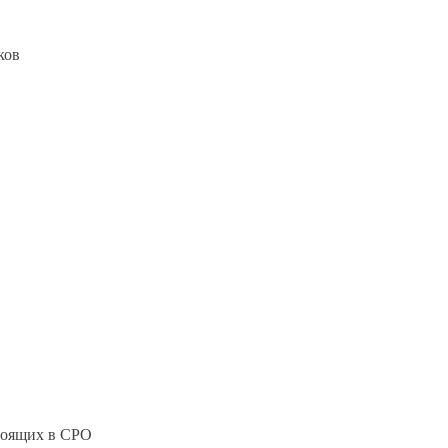
ков
стоящих в СРО