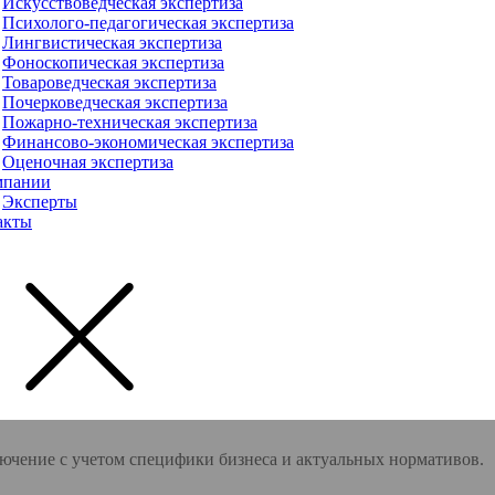
Искусствоведческая экспертиза
Психолого-педагогическая экспертиза
Лингвистическая экспертиза
Фоноскопическая экспертиза
Товароведческая экспертиза
Почерковедческая экспертиза
Пожарно-техническая экспертиза
Финансово-экономическая экспертиза
Оценочная экспертиза
мпании
Эксперты
акты
лючение с учетом специфики бизнеса и актуальных нормативов.