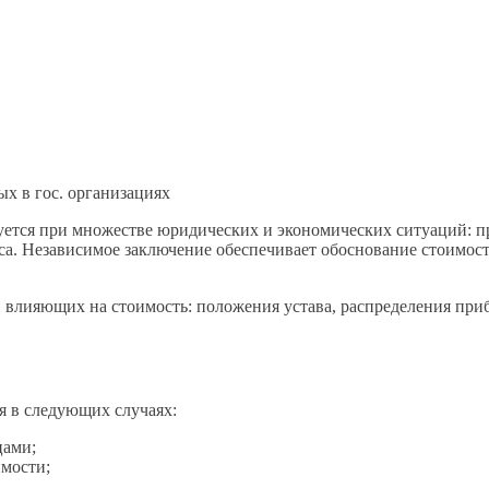
х в гос. организациях
уется при множестве юридических и экономических ситуаций: пр
еса. Независимое заключение обеспечивает обоснование стоимо
 влияющих на стоимость: положения устава, распределения при
я в следующих случаях:
цами;
мости;