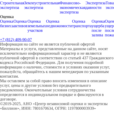
Строительная
Землеустроительная
Финансово-
Экспертиза
Това
экспертиза
экспертиза
экономическая
давности
эксп
экспертиза
Оценка
Оценка
Оценка
Оценка
Оценка
Оценка
Оценка
Оцен
бизнеса
активов
земельных
недвижимости
транспорта
ущерба
ущер
участков
после
посл
залива
пожа
+7 (812) 409-90-07
Информация на сайте не является публичной офертой
Материалы и услуги, представленные на данном сайте, носят
исключительно информационный характер и не являются
публичной офертой в соответствии со статьей 437 Гражданского
кодекса Российской Федерации. Для получения подробной
информации о наличии, стоимости и условиях оказания услуг,
пожалуйста, обращайтесь к нашим менеджерам по указанным
контактам.
Мы оставляем за собой право вносить изменения в описание
услуг, цены и другие условия без предварительного
уведомления. Окончательные условия сотрудничества
определяются в индивидуальном порядке и фиксируются в
договоре.
©2019-2025, АНО «Центр независимой оценки и экспертизы
«Биллион», ИНН: 7801670634, ОГРН: 1197800003939»