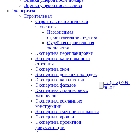
Оценка ущерба после пожара
Оценка ущерба после залива
Экспертиза
Строительная
Строительно-техническая
экспертиза
Независимая
строительная экспертиза
Судебная строительная
экспертиза
Экспертиза перепланировки
Экспертиза капитальности
строения
Экспертиза окон
Экспертиза детских площадок
Экспертиза канализации
+7 (812) 409-
Экспертиза фасадов
90-07
Экспертиза строительных
материалов
Экспертиза рекламных
конструкций
Экспертиза сметной стоимости
Экспертиза кровли
Экспертиза проектной
документации