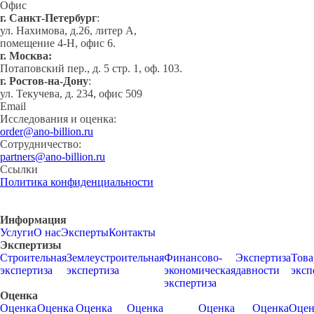
Офис
г. Cанкт-Петербург
:
ул. Нахимова, д.26, литер А,
помещение 4-Н, офис 6.
г. Москва:
Потаповский пер., д. 5 стр. 1, оф. 103.
г. Ростов-на-Дону
:
ул. Текучева, д. 234, офис 509
Email
Исследования и оценка:
order@ano-billion.ru
Сотрудничество:
partners@ano-billion.ru
Ссылки
Политика конфиденциальности
Информация
Услуги
О нас
Эксперты
Контакты
Экспертизы
Строительная
Землеустроительная
Финансово-
Экспертиза
Това
экспертиза
экспертиза
экономическая
давности
эксп
экспертиза
Оценка
Оценка
Оценка
Оценка
Оценка
Оценка
Оценка
Оцен