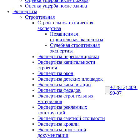
Оценка ущерба после пожара
Оценка ущерба после залива
Экспертиза
Строительная
Строительно-техническая
экспертиза
Независимая
строительная экспертиза
Судебная строительная
экспертиза
Экспертиза перепланировки
Экспертиза капитальности
строения
Экспертиза окон
Экспертиза детских площадок
Экспертиза канализации
+7 (812) 409-
Экспертиза фасадов
90-07
Экспертиза строительных
материалов
Экспертиза рекламных
конструкций
Экспертиза сметной стоимости
Экспертиза кровли
Экспертиза проектной
документации