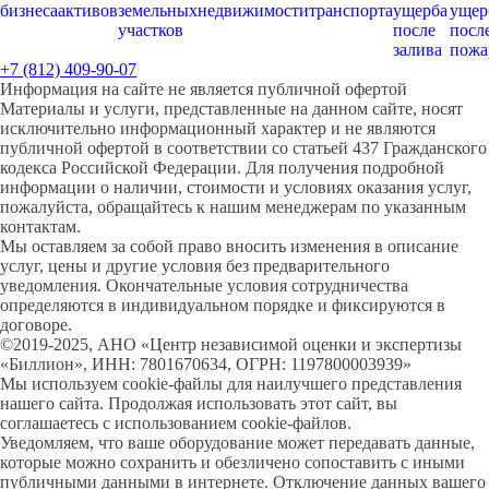
бизнеса
активов
земельных
недвижимости
транспорта
ущерба
ущер
участков
после
посл
залива
пожа
+7 (812) 409-90-07
Информация на сайте не является публичной офертой
Материалы и услуги, представленные на данном сайте, носят
исключительно информационный характер и не являются
публичной офертой в соответствии со статьей 437 Гражданского
кодекса Российской Федерации. Для получения подробной
информации о наличии, стоимости и условиях оказания услуг,
пожалуйста, обращайтесь к нашим менеджерам по указанным
контактам.
Мы оставляем за собой право вносить изменения в описание
услуг, цены и другие условия без предварительного
уведомления. Окончательные условия сотрудничества
определяются в индивидуальном порядке и фиксируются в
договоре.
©2019-2025, АНО «Центр независимой оценки и экспертизы
«Биллион», ИНН: 7801670634, ОГРН: 1197800003939»
Мы используем cookie-файлы для наилучшего представления
нашего сайта. Продолжая использовать этот сайт, вы
соглашаетесь с использованием cookie-файлов.
Уведомляем, что ваше оборудование может передавать данные,
которые можно сохранить и обезличено сопоставить с иными
публичными данными в интернете. Отключение данных вашего