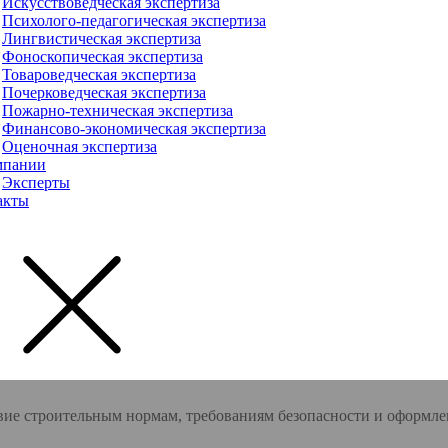
Искусствоведческая экспертиза
Психолого-педагогическая экспертиза
Лингвистическая экспертиза
Фоноскопическая экспертиза
Товароведческая экспертиза
Почерковедческая экспертиза
Пожарно-техническая экспертиза
Финансово-экономическая экспертиза
Оценочная экспертиза
мпании
Эксперты
акты
вие строительным нормам, требованиям безопасности и оформл