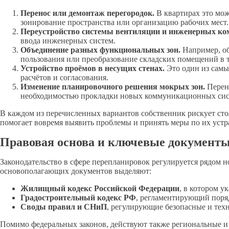
Перенос или демонтаж перегородок.
В квартирах это мож
зонирование пространства или организацию рабочих мест.
Переустройство системы вентиляции и инженерных ко
ввода инженерных систем.
Объединение разных функциональных зон.
Например, об
пользования или преобразование складских помещений в 
Устройство проёмов в несущих стенах.
Это один из самы
расчётов и согласования.
Изменение планировочного решения мокрых зон.
Перено
необходимостью прокладки новых коммуникационных сис
В каждом из перечисленных вариантов собственник рискует ст
помогает вовремя выявить проблемы и принять меры по их уст
Правовая основа и ключевые документ
Законодательство в сфере перепланировок регулируется рядом 
основополагающих документов выделяют:
Жилищный кодекс Российской Федерации
, в котором у
Градостроительный кодекс РФ
, регламентирующий поряд
Своды правил и СНиП
, регулирующие безопасные и тех
Помимо федеральных законов, действуют также региональные 