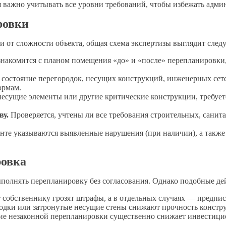
 важно учитывать все уровни требований, чтобы избежать адм
ровки
ти от сложности объекта, общая схема экспертизы выглядит сле
накомится с планом помещения «до» и «после» перепланировки,
е состояние перегородок, несущих конструкций, инженерных сет
ормам.
есущие элементы или другие критические конструкции, требует
ву.
Проверяется, учтены ли все требования строительных, санит
нте указываются выявленные нарушения (при наличии), а также
ровка
олнять перепланировку без согласования. Однако подобные дей
собственнику грозят штрафы, а в отдельных случаях — предпис
дки или затронутые несущие стены снижают прочность констру
е незаконной перепланировки существенно снижает инвестицио