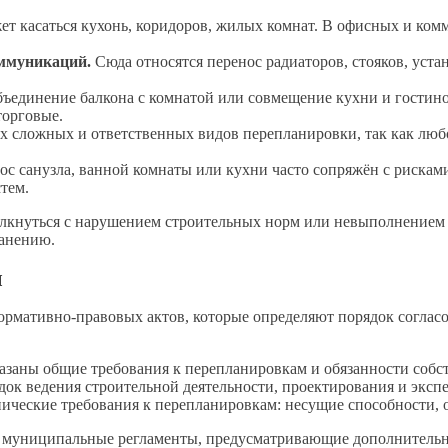
ет касаться кухонь, коридоров, жилых комнат. В офисных и ком
ммуникаций.
Сюда относятся перенос радиаторов, стояков, уст
ъединение балкона с комнатой или совмещение кухни и гостин
торговые.
х сложных и ответственных видов перепланировки, так как люб
с санузла, ванной комнаты или кухни часто сопряжён с рисками
тем.
олкнуться с нарушением строительных норм или невыполнением 
ранению.
ы
нормативно-правовых актов, которые определяют порядок соглас
казаны общие требования к перепланировкам и обязанности собс
ок ведения строительной деятельности, проектирования и экспе
нические требования к перепланировкам: несущие способности, 
и муниципальные регламенты, предусматривающие дополнительн