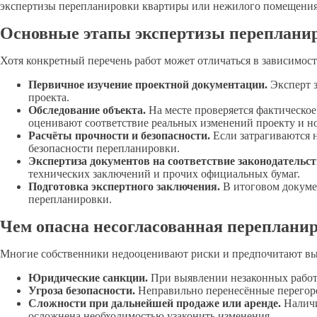
экспертизы перепланировки квартиры или нежилого помещения
Основные этапы экспертизы переплани
Хотя конкретный перечень работ может отличаться в зависимос
Первичное изучение проектной документации.
Эксперт з
проекта.
Обследование объекта.
На месте проверяется фактическо
оценивают соответствие реальных изменений проекту и н
Расчёты прочности и безопасности.
Если затрагиваются н
безопасности перепланировки.
Экспертиза документов на соответствие законодательст
технических заключений и прочих официальных бумаг.
Подготовка экспертного заключения.
В итоговом докуме
перепланировки.
Чем опасна несогласованная переплани
Многие собственники недооценивают риски и предпочитают вып
Юридические санкции.
При выявлении незаконных работ 
Угроза безопасности.
Неправильно перенесённые перегоро
Сложности при дальнейшей продаже или аренде.
Наличи
осложнена необходимостью узаконить изменения.