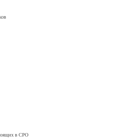
ков
стоящих в СРО