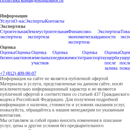
Политика конфиденциальности
Информация
Услуги
О нас
Эксперты
Контакты
Экспертизы
Строительная
Землеустроительная
Финансово-
Экспертиза
Това
экспертиза
экспертиза
экономическая
давности
эксп
экспертиза
Оценка
Оценка
Оценка
Оценка
Оценка
Оценка
Оценка
Оцен
бизнеса
активов
земельных
недвижимости
транспорта
ущерба
ущер
участков
после
посл
залива
пожа
+7 (812) 409-90-07
Информация на сайте не является публичной офертой
Материалы и услуги, представленные на данном сайте, носят
исключительно информационный характер и не являются
публичной офертой в соответствии со статьей 437 Гражданского
кодекса Российской Федерации. Для получения подробной
информации о наличии, стоимости и условиях оказания услуг,
пожалуйста, обращайтесь к нашим менеджерам по указанным
контактам.
Мы оставляем за собой право вносить изменения в описание
услуг, цены и другие условия без предварительного