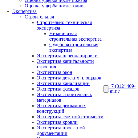
Оценка ущерба после пожара
Оценка ущерба после залива
Экспертиза
Строительная
Строительно-техническая
экспертиза
Независимая
строительная экспертиза
Судебная строительная
экспертиза
Экспертиза перепланировки
Экспертиза капитальности
строения
Экспертиза окон
Экспертиза детских площадок
Экспертиза канализации
+7 (812) 409-
Экспертиза фасадов
90-07
Экспертиза строительных
материалов
Экспертиза рекламных
конструкций
Экспертиза сметной стоимости
Экспертиза кровли
Экспертиза проектной
документации