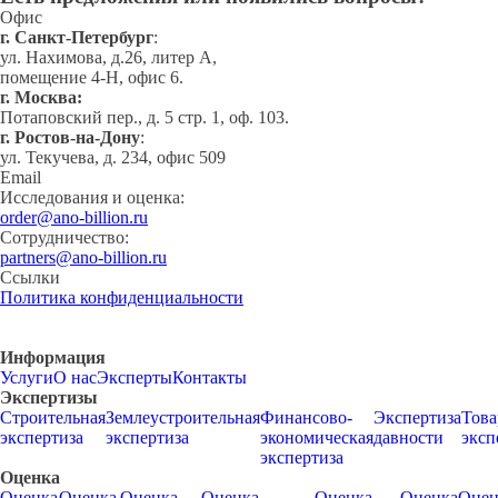
Офис
г. Cанкт-Петербург
:
ул. Нахимова, д.26, литер А,
помещение 4-Н, офис 6.
г. Москва:
Потаповский пер., д. 5 стр. 1, оф. 103.
г. Ростов-на-Дону
:
ул. Текучева, д. 234, офис 509
Email
Исследования и оценка:
order@ano-billion.ru
Сотрудничество:
partners@ano-billion.ru
Ссылки
Политика конфиденциальности
Информация
Услуги
О нас
Эксперты
Контакты
Экспертизы
Строительная
Землеустроительная
Финансово-
Экспертиза
Това
экспертиза
экспертиза
экономическая
давности
эксп
экспертиза
Оценка
Оценка
Оценка
Оценка
Оценка
Оценка
Оценка
Оцен