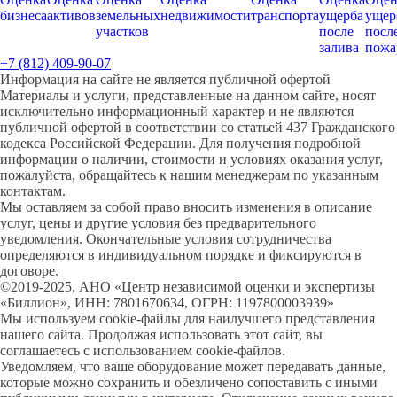
бизнеса
активов
земельных
недвижимости
транспорта
ущерба
ущер
участков
после
посл
залива
пожа
+7 (812) 409-90-07
Информация на сайте не является публичной офертой
Материалы и услуги, представленные на данном сайте, носят
исключительно информационный характер и не являются
публичной офертой в соответствии со статьей 437 Гражданского
кодекса Российской Федерации. Для получения подробной
информации о наличии, стоимости и условиях оказания услуг,
пожалуйста, обращайтесь к нашим менеджерам по указанным
контактам.
Мы оставляем за собой право вносить изменения в описание
услуг, цены и другие условия без предварительного
уведомления. Окончательные условия сотрудничества
определяются в индивидуальном порядке и фиксируются в
договоре.
©2019-2025, АНО «Центр независимой оценки и экспертизы
«Биллион», ИНН: 7801670634, ОГРН: 1197800003939»
Мы используем cookie-файлы для наилучшего представления
нашего сайта. Продолжая использовать этот сайт, вы
соглашаетесь с использованием cookie-файлов.
Уведомляем, что ваше оборудование может передавать данные,
которые можно сохранить и обезличено сопоставить с иными