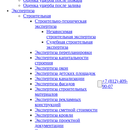
Оценка ущерба после пожара
Оценка ущерба после залива
Экспертиза
Строительная
Строительно-техническая
экспертиза
Независимая
строительная экспертиза
Судебная строительная
экспертиза
Экспертиза перепланировки
Экспертиза капитальности
строения
Экспертиза окон
Экспертиза детских площадок
Экспертиза канализации
+7 (812) 409-
Экспертиза фасадов
90-07
Экспертиза строительных
материалов
Экспертиза рекламных
конструкций
Экспертиза сметной стоимости
Экспертиза кровли
Экспертиза проектной
документации