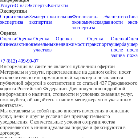
Услуги
О нас
Эксперты
Контакты
Экспертизы
Строительная
Землеустроительная
Финансово-
Экспертиза
Това
экспертиза
экспертиза
экономическая
давности
эксп
экспертиза
Оценка
Оценка
Оценка
Оценка
Оценка
Оценка
Оценка
Оцен
бизнеса
активов
земельных
недвижимости
транспорта
ущерба
ущер
участков
после
посл
залива
пожа
+7 (812) 409-90-07
Информация на сайте не является публичной офертой
Материалы и услуги, представленные на данном сайте, носят
исключительно информационный характер и не являются
публичной офертой в соответствии со статьей 437 Гражданского
кодекса Российской Федерации. Для получения подробной
информации о наличии, стоимости и условиях оказания услуг,
пожалуйста, обращайтесь к нашим менеджерам по указанным
контактам.
Мы оставляем за собой право вносить изменения в описание
услуг, цены и другие условия без предварительного
уведомления. Окончательные условия сотрудничества
определяются в индивидуальном порядке и фиксируются в
договоре.