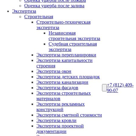
Оценка ущерба после пожара
Оценка ущерба после залива
Экспертиза
Строительная
Строительно-техническая
экспертиза
Независимая
строительная экспертиза
Судебная строительная
экспертиза
Экспертиза перепланировки
Экспертиза капитальности
строения
Экспертиза окон
Экспертиза детских площадок
Экспертиза канализации
+7 (812) 409-
Экспертиза фасадов
90-07
Экспертиза строительных
материалов
Экспертиза рекламных
конструкций
Экспертиза сметной стоимости
Экспертиза кровли
Экспертиза проектной
документации