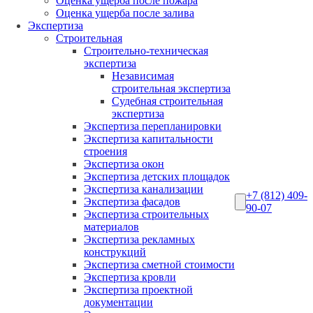
Оценка ущерба после пожара
Оценка ущерба после залива
Экспертиза
Строительная
Строительно-техническая
экспертиза
Независимая
строительная экспертиза
Судебная строительная
экспертиза
Экспертиза перепланировки
Экспертиза капитальности
строения
Экспертиза окон
Экспертиза детских площадок
Экспертиза канализации
+7 (812) 409-
Экспертиза фасадов
90-07
Экспертиза строительных
материалов
Экспертиза рекламных
конструкций
Экспертиза сметной стоимости
Экспертиза кровли
Экспертиза проектной
документации