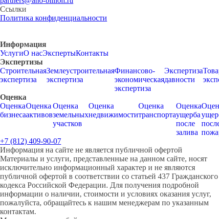
partners@ano-billion.ru
Ссылки
Политика конфиденциальности
Информация
Услуги
О нас
Эксперты
Контакты
Экспертизы
Строительная
Землеустроительная
Финансово-
Экспертиза
Това
экспертиза
экспертиза
экономическая
давности
эксп
экспертиза
Оценка
Оценка
Оценка
Оценка
Оценка
Оценка
Оценка
Оцен
бизнеса
активов
земельных
недвижимости
транспорта
ущерба
ущер
участков
после
посл
залива
пожа
+7 (812) 409-90-07
Информация на сайте не является публичной офертой
Материалы и услуги, представленные на данном сайте, носят
исключительно информационный характер и не являются
публичной офертой в соответствии со статьей 437 Гражданского
кодекса Российской Федерации. Для получения подробной
информации о наличии, стоимости и условиях оказания услуг,
пожалуйста, обращайтесь к нашим менеджерам по указанным
контактам.