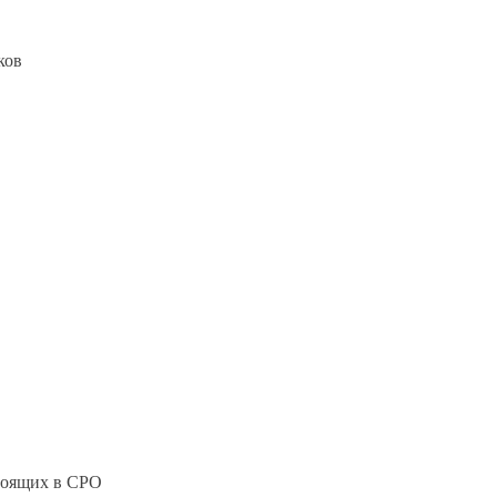
ков
стоящих в СРО