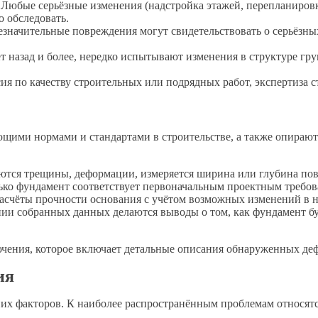
Любые серьёзные изменения (надстройка этажей, перепланиров
о обследовать.
значительные повреждения могут свидетельствовать о серьёзны
т назад и более, нередко испытывают изменения в структуре гр
ия по качеству строительных или подрядных работ, экспертиза 
ющими нормами и стандартами в строительстве, а также опираю
ся трещины, деформации, измеряется ширина или глубина повр
ко фундамент соответствует первоначальным проектным требова
чёты прочности основания с учётом возможных изменений в на
ии собранных данных делаются выводы о том, как фундамент бу
ючения, которое включает детальные описания обнаруженных деф
ия
х факторов. К наиболее распространённым проблемам относятс