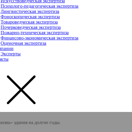
Искусствоведческая экспертиза
Психолого-педагогическая экспертиза
Лингвистическая экспертиза
Фоноскопическая экспертиза
Товароведческая экспертиза
Почерковедческая экспертиза
Пожарно-техническая экспертиза
Финансово-экономическая экспертиза
Оценочная экспертиза
мпании
Эксперты
акты
изнь» здания на долгие годы.