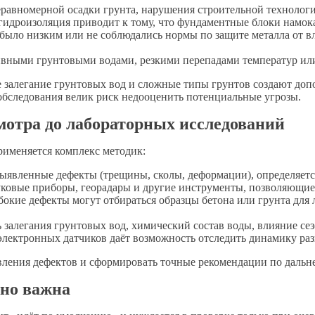
равномерной осадки грунта, нарушения строительной технологи
гидроизоляция приводит к тому, что фундаментные блоки намок
было низким или не соблюдались нормы по защите металла от вл
вными грунтовыми водами, резкими перепадами температур или
ое залегание грунтовых вод и сложные типы грунтов создают до
обследования велик риск недооценить потенциальные угрозы.
мотра до лабораторных исследований
рименяется комплекс методик:
явленные дефекты (трещины, сколы, деформации), определяетс
ковые приборы, георадары и другие инструменты, позволяющие и
окие дефекты могут отбираться образцы бетона или грунта для л
залегания грунтовых вод, химический состав воды, влияние се
электронных датчиков даёт возможность отследить динамику ра
вления дефектов и сформировать точные рекомендации по дальн
нно важна