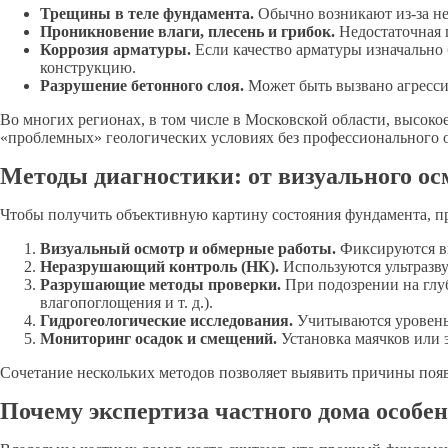
Трещины в теле фундамента.
Обычно возникают из-за не
Проникновение влаги, плесень и грибок.
Недостаточная 
Коррозия арматуры.
Если качество арматуры изначально 
конструкцию.
Разрушение бетонного слоя.
Может быть вызвано агресси
Во многих регионах, в том числе в Московской области, высок
«проблемных» геологических условиях без профессионального 
Методы диагностики: от визуального ос
Чтобы получить объективную картину состояния фундамента, п
Визуальный осмотр и обмерные работы.
Фиксируются вы
Неразрушающий контроль (НК).
Используются ультразву
Разрушающие методы проверки.
При подозрении на глуб
влагопоглощения и т. д.).
Гидрогеологические исследования.
Учитываются уровень 
Мониторинг осадок и смещений.
Установка маячков или 
Сочетание нескольких методов позволяет выявить причины поя
Почему экспертиза частного дома особе